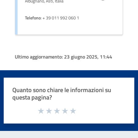
Albugnano, Asti, Italia
Telefono
: + 39 011 992 060 1
Ultimo aggiornamento:
23 giugno 2025, 11:44
Quanto sono chiare le informazioni su
questa pagina?
Valuta da 1 a 5 stelle la pagina
Valuta 1 stelle su 5
Valuta 2 stelle su 5
Valuta 3 stelle su 5
Valuta 4 stelle su 5
Valuta 5 stelle su 5