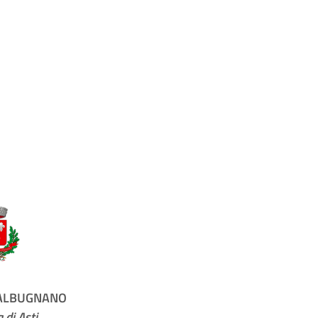
 ALBUGNANO
 di Asti