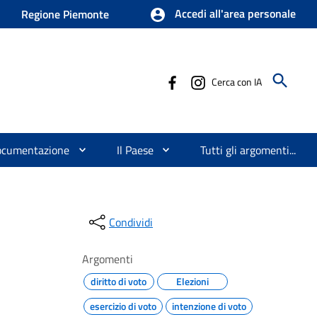
Accedi all'area personale
Regione Piemonte
Cerca con IA
ocumentazione
Il Paese
Tutti gli argomenti...
Condividi
Argomenti
diritto di voto
Elezioni
esercizio di voto
intenzione di voto