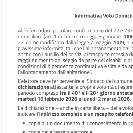
Informativa Voto Domici
Al Referendum popolare confermativo del 22 e 23 ma
domiciliare (art. 1 del decreto-legge 3 gennaio 2006
22, come modificato dalla legge 7 maggio 2009, n. 46)
gravissime infermità, tali che l’allontanamento dall’
anche con l’ausilio dei servizi di trasporto messi a 
raggiungimento del seggio da parte dei disabili, e di q
condizioni di dipendenza continuativa e vitale da a
l’allontanamento dall’abitazione”.
L’elettore deve far pervenire al Sindaco del comune d
dichiarazione
attestante la propria volontà di espri
periodo compreso
tra il 40° e il 20° giorno antec
martedì 10 febbraio 2026 e lunedì 2 marzo 2026
.
La dichiarazione – anche in carta libera – della volon
indicare l’
indirizzo completo e un recapito telefon
copia di un documento di riconoscimento in cor
copia della tessera elettorale