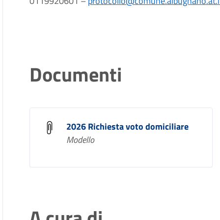
0119920601 –
protocollo@comune.albugnano.at.i
Documenti
2026 Richiesta voto domiciliare
Modello
A cura di