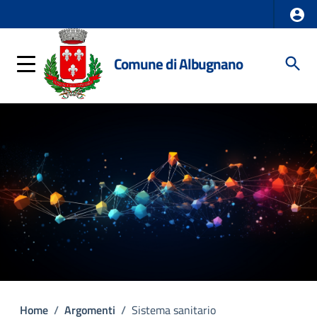
Comune di Albugnano
Home
/
Argomenti
/
Sistema sanitario