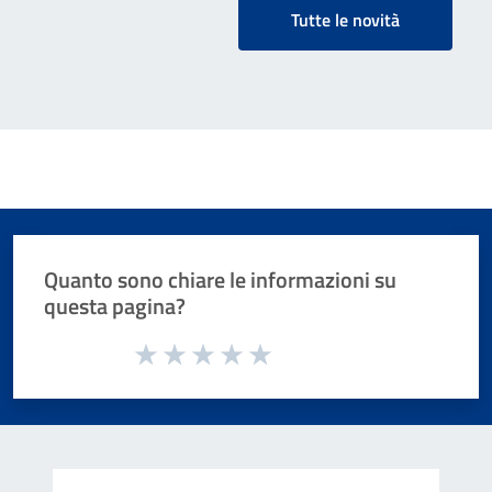
Tutte le novità
Quanto sono chiare le informazioni su
questa pagina?
Valuta da 1 a 5 stelle la pagina
Valuta 1 stelle su 5
Valuta 2 stelle su 5
Valuta 3 stelle su 5
Valuta 4 stelle su 5
Valuta 5 stelle su 5