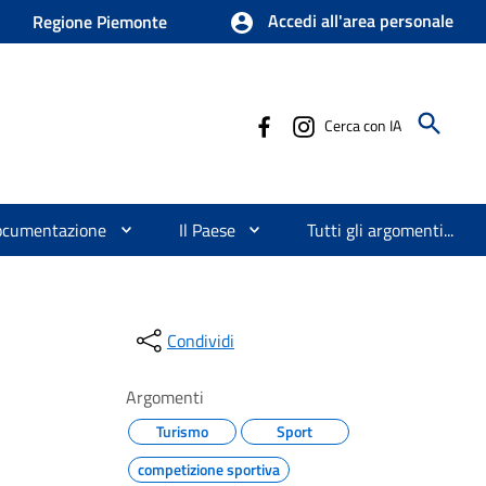
Accedi all'area personale
Regione Piemonte
Cerca con IA
ocumentazione
Il Paese
Tutti gli argomenti...
Condividi
Argomenti
Turismo
Sport
competizione sportiva