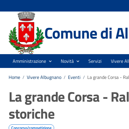
Comune di A
Amministrazione
Novità
Servizi
Vivere A
Home
/
Vivere Albugnano
/
Eventi
/
La grande Corsa - Ral
La grande Corsa - Ral
storiche
Concorso/competizione