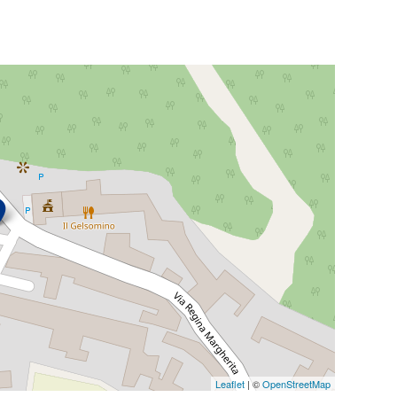
Leaflet
| ©
OpenStreetMap