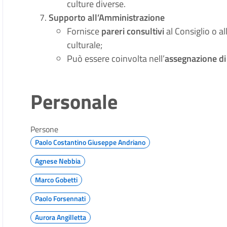
culture diverse.
Supporto all’Amministrazione
Fornisce
pareri consultivi
al Consiglio o a
culturale;
Può essere coinvolta nell’
assegnazione di 
Personale
Persone
Paolo Costantino Giuseppe Andriano
Agnese Nebbia
Marco Gobetti
Paolo Forsennati
Aurora Angilletta