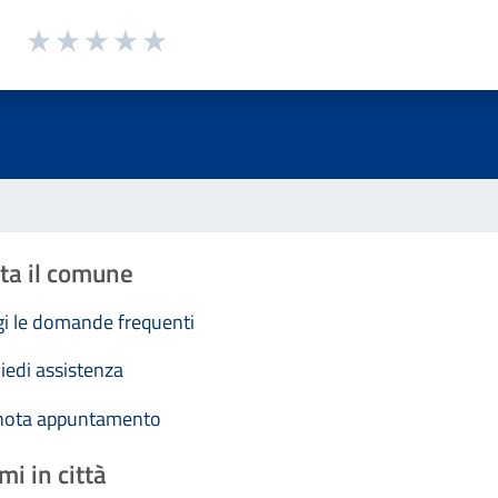
1 a 5 stelle la pagina
Valuta 1 stelle su 5
Valuta 2 stelle su 5
Valuta 3 stelle su 5
Valuta 4 stelle su 5
Valuta 5 stelle su 5
ta il comune
i le domande frequenti
iedi assistenza
nota appuntamento
mi in città