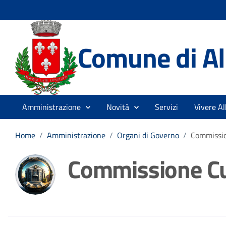
Comune di A
Amministrazione
Novità
Servizi
Vivere A
Home
/
Amministrazione
/
Organi di Governo
/
Commissio
Commissione Cu
Dettagli della noti