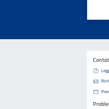
Valuta da 
Contat
Legg
Rich
Pre
Proble