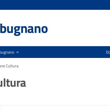
lbugnano
lbugnano
D
ne Cultura
ltura
zia