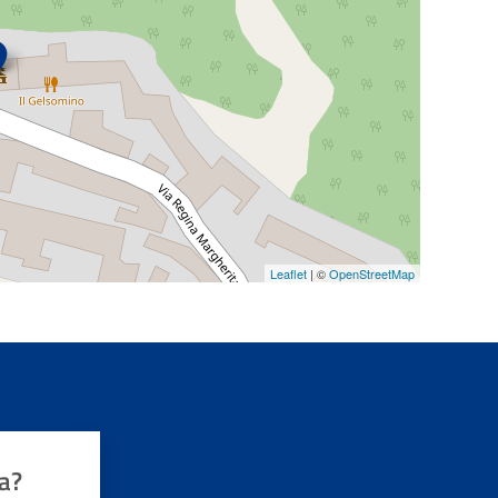
Leaflet
| ©
OpenStreetMap
a?